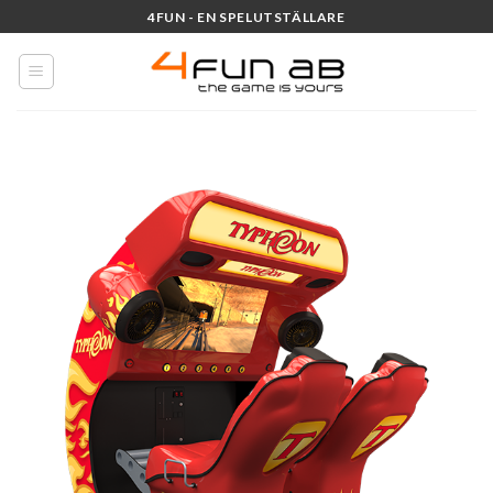
Skip
4FUN - EN SPELUTSTÄLLARE
to
content