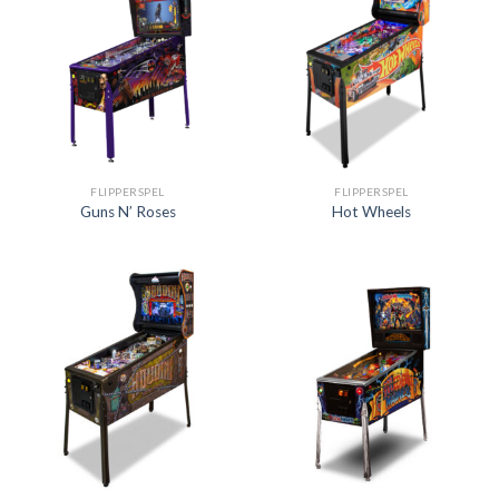
FLIPPERSPEL
FLIPPERSPEL
Guns N’ Roses
Hot Wheels