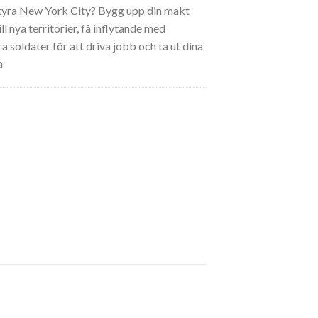
styra New York City? Bygg upp din makt
ll nya territorier, få inflytande med
ra soldater för att driva jobb och ta ut dina
a