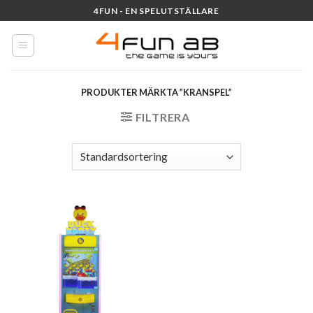
Skip
4FUN - EN SPELUTSTÄLLARE
to
content
PRODUKTER MÄRKTA ”KRANSPEL”
FILTRERA